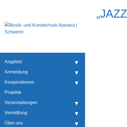
„JAZZ
Musikalische Früherziehung
Künstlerische Früherziehung
Marieken-Marie. 29. Tage Alter Musik
Angebot
Anmeldung
Kooperationen
Projekte
Veranstaltungen
Vermittlung
Über uns