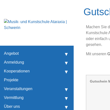
Gutsc
Musikalische Früherziehung
Künstlerische Früherziehung
Marieken-Marie. 29. Tage Alter Musik
Machen Sie d
Kunstschule 
oder einfach 
gesehen.
Angebot
Mit unseren
G
Anmeldung
Kooperationen
Projekte
Gutschein 
Veranstaltungen
Vermittlung
Über uns