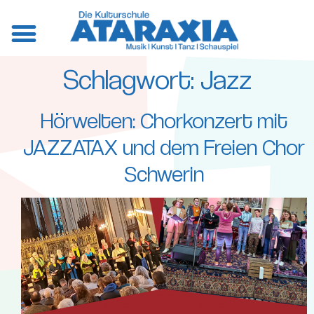
Schlagwort:
Jazz
Hörwelten: Chorkonzert mit
JAZZATAX und dem Freien Chor
Schwerin