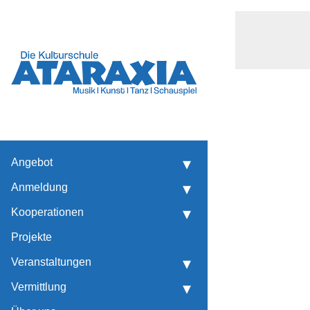
Musikalische Früherziehung
Künstlerische Früherziehung
Marieken-Marie. 29. Tage Alter Musik
Angebot
Anmeldung
Kooperationen
Projekte
Veranstaltungen
Vermittlung