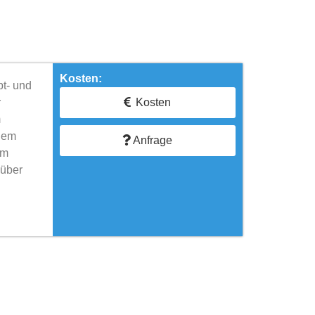
Kosten:
pt- und
r
Kosten
m
ohem
Anfrage
um
 über