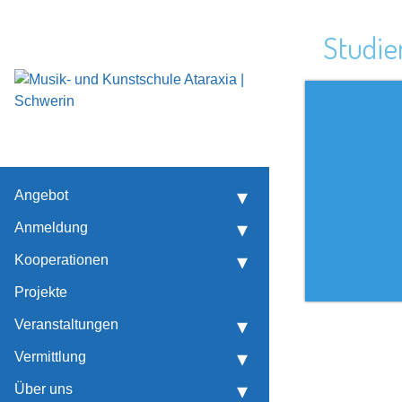
Studie
Musikalische Früherziehung
Künstlerische Früherziehung
Marieken-Marie. 29. Tage Alter Musik
Angebot
Anmeldung
Kooperationen
Projekte
Veranstaltungen
Vermittlung
Über uns