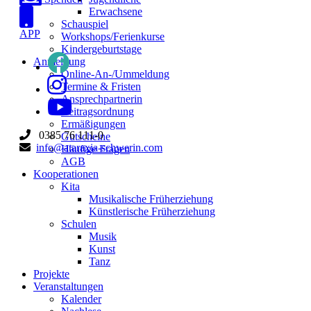
Erwachsene
Schauspiel
APP
Workshops/Ferienkurse
Kindergeburtstage
Anmeldung
Online-An-/Ummeldung
Termine & Fristen
Ansprechpartnerin
Beitragsordnung
Ermäßigungen
0385 76 111-0
Gutscheine
info@ataraxia-schwerin.com
Häufige Fragen
AGB
Kooperationen
Kita
Musikalische Früherziehung
Künstlerische Früherziehung
Schulen
Musik
Kunst
Tanz
Projekte
Veranstaltungen
Kalender