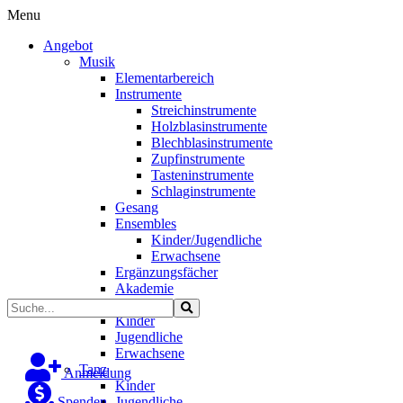
Menu
Angebot
Musik
Elementarbereich
Instrumente
Streichinstrumente
Holzblasinstrumente
Blechblasinstrumente
Zupfinstrumente
Tasteninstrumente
Schlaginstrumente
Gesang
Ensembles
Kinder/Jugendliche
Erwachsene
Ergänzungsfächer
Akademie
Kunst
Kinder
Jugendliche
Erwachsene
Tanz
Anmeldung
Kinder
Spenden
Jugendliche